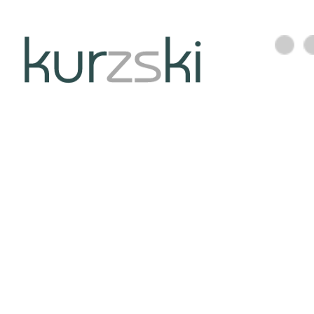
Unter
kur
zs
ki
2026